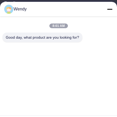
Email
Wendy
wendy@hzriqi.com
8:01 AM
Địa chỉ của tôi
Good day, what product are you looking for?
Địa chỉ
Số 2, taotiandi, quận Jiang gan. Hàng Châu Chiết Giang, Trung
Quốc.
Điện thoại
86-571-86968206
Chính sách bảo mật
|
Sơ đồ trang web
Trung Quốc Chất lượng tốt Túi lọc bụi Nhà cung cấp. -2026 Riqi (