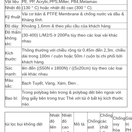
Vật liệu
PE, PP, Acrylic,PPS,Milter, P84,Metamax.
Nhiệt độ
(130 ° C) hoặc nhiệt độ cao (300 ° C).
Vải cơ bản & PTFE Membrane & chống nước và dầu &
Kỹ thuật
Kháng tĩnh.
Độ dày:
Khoảng 1,6mm & theo yêu cầu của khách hàng
Độ thấm
(30-400) L/M2/S ở 200Pa tùy theo các loại vải khác
không
nhau
khí:
Thông thường với chiều rộng từ 0,45m đến 2,3m, chiều
Kích
dài trong 100m / cuộn hoặc 50m / cuộn bị chi phối bởi
thước:
khách hàng.
Sức
lên đến ((550N x 1800N) / ((5x20cm) tùy theo các loại
mạnh:
vải khác nhau
Màu
Bạch Tuyết, Vàng, Xám, Đen...
sắc:
Trong polybag bên trong & polybag dệt bên ngoài với
Bao bì:
ống giấy bên trong trục Thẻ với túi ở bất kỳ kích thước
nào.
Nhiệt
Nhiệt
Chống
Chống
Giá
độ
độ
Chống
các
túi lọc bụi không dệt
Mô tả
oxy
trị
liên
cao
axit
chất
hóa
PH