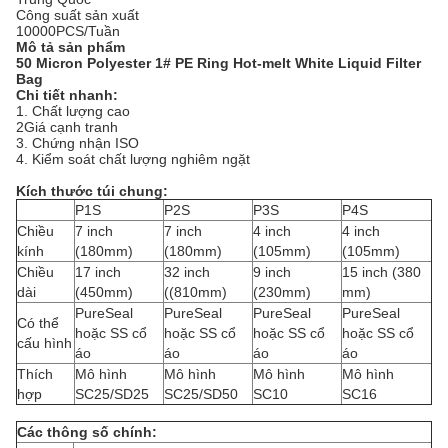
Công suất sản xuất
10000PCS/Tuần
Mô tả sản phẩm
50 Micron Polyester 1# PE Ring Hot-melt White Liquid Filter
Bag
Chi tiết nhanh:
1. Chất lượng cao
2Giá cạnh tranh
3. Chứng nhận ISO
4. Kiểm soát chất lượng nghiêm ngặt
Kích thước túi chung:
P1S
P2S
P3S
P4S
Chiều
7 inch
7 inch
4 inch
4 inch
kính
(180mm)
(180mm)
(105mm)
(105mm)
Chiều
17 inch
32 inch
9 inch
15 inch (380
dài
(450mm)
((810mm)
(230mm)
mm)
PureSeal
PureSeal
PureSeal
PureSeal
Có thể
hoặc SS cổ
hoặc SS cổ
hoặc SS cổ
hoặc SS cổ
cấu hình
áo
áo
áo
áo
Thích
Mô hình
Mô hình
Mô hình
Mô hình
hợp
SC25/SD25
SC25/SD50
SC10
SC16
Các thông số chính: