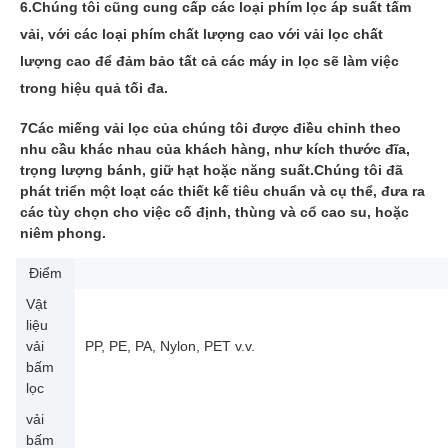
6.
Chúng tôi cũng cung cấp các loại phím lọc áp suất tấm
vải, với các loại phím chất lượng cao với vải lọc chất
lượng cao để đảm bảo tất cả các máy in lọc sẽ làm việc
trong hiệu quả tối đa.
7Các miếng vải lọc của chúng tôi được điều chỉnh theo
nhu cầu khác nhau của khách hàng, như kích thước đĩa,
trọng lượng bánh, giữ hạt hoặc năng suất.Chúng tôi đã
phát triển một loạt các thiết kế tiêu chuẩn và cụ thể, đưa ra
các tùy chọn cho việc cố định, thùng và cổ cao su, hoặc
niêm phong.
Điểm
Vật
liệu
vải
PP, PE, PA, Nylon, PET v.v.
bấm
lọc
vải
bấm