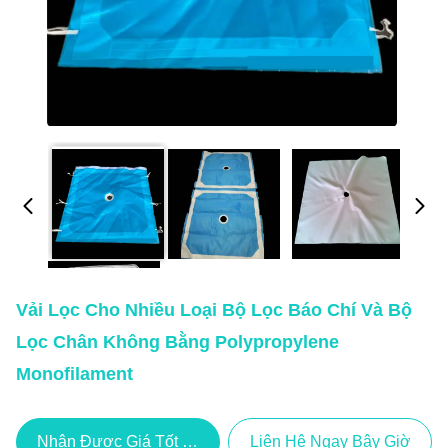
Vải Lọc Cho Nhiều Loại Bộ Lọc Báo Chí Và Bộ
Lọc Chân Không Bằng Polypropylene
Monofilament
Nhận Được Giá Tốt Nhất
Liên Hệ Ngay Bây Giờ