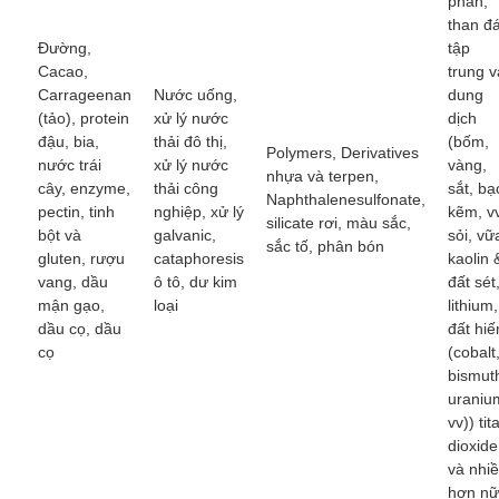
phấn,
than đá
Đường,
tập
Cacao,
trung v
Carrageenan
Nước uống,
dung
(tảo), protein
xử lý nước
dịch
đậu, bia,
thải đô thị,
(bốm,
Polymers, Derivatives
nước trái
xử lý nước
vàng,
nhựa và terpen,
cây, enzyme,
thải công
sắt, bạ
Naphthalenesulfonate,
pectin, tinh
nghiệp, xử lý
kẽm, v
silicate rơi, màu sắc,
bột và
galvanic,
sỏi, vữ
sắc tố, phân bón
gluten, rượu
cataphoresis
kaolin 
vang, dầu
ô tô, dư kim
đất sét
mận gạo,
loại
lithium,
dầu cọ, dầu
đất hi
cọ
(cobalt
bismut
uraniu
vv)) tit
dioxide
và nhi
hơn n