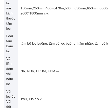
lọc
với
150mm,250mm,400m,470m,500m,630mm,650mm,800
kích
2000*1800mm v.v.
thước
tấm
lọc
Loại
tấm
tấm bộ lọc buồng, tấm bộ lọc buồng thâm nhập, tấm bộ 
bấm
lọc
Vật
liệu
đệm
NR, NBR, EPDM, FDM vv
vải
bấm
lọc
Vải
lọc ép
Twill, Plain v.v.
Vải
dệt