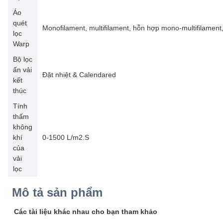
Áo
quét
Monofilament, multifilament, hỗn hợp mono-multifilament
lọc
Warp
Bộ lọc
ấn vải
Đặt nhiệt & Calendared
kết
thúc
Tính
thấm
không
khí
0-1500 L/m2.S
của
vải
lọc
Mô tả sản phẩm
Các tài liệu khác nhau cho bạn tham khảo