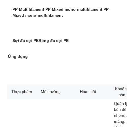
PP-Multifilament PP-Mixed mono-multifilament PP-
Mixed mono-multifilament
Sợi đa sợi PE
Bông đa sợi PE
Ứng dụng
Khoán
Thực phẩm
Môi trường
Hóa chất
sản
Quản l
bùn đỏ
nhôm, 
măng,