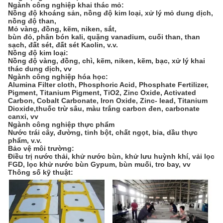
Ngành công nghiệp khai thác mỏ:
Nồng độ khoáng sản, nồng độ kim loại, xử lý mỏ dung dịch,
nồng độ than,
Mỏ vàng, đồng, kẽm, niken, sắt,
bùn đỏ, phân bón kali, quặng vanadium, cuối than, than
sạch, đất sét, đất sét Kaolin, v.v.
Nồng độ kim loại:
Nồng độ vàng, đồng, chì, kẽm, niken, kẽm, bạc, xử lý khai
thác dung dịch, vv
Ngành công nghiệp hóa học:
Alumina Filter cloth, Phosphoric Acid, Phosphate Fertilizer,
Pigment, Titanium Pigment, TiO2, Zinc Oxide, Activated
Carbon, Cobalt Carbonate, Iron Oxide, Zinc- lead, Titanium
Dioxide,thuốc trừ sâu, màu trắng carbon đen, carbonate
canxi, vv
Ngành công nghiệp thực phẩm
Nước trái cây, đường, tinh bột, chất ngọt, bia, dầu thực
phẩm, v.v.
Bảo vệ môi trường:
Điều trị nước thải, khử nước bùn, khử lưu huỳnh khí, vải lọc
FGD, lọc khử nước bùn Gypum, bùn muối, tro bay, vv
Thông số kỹ thuật: