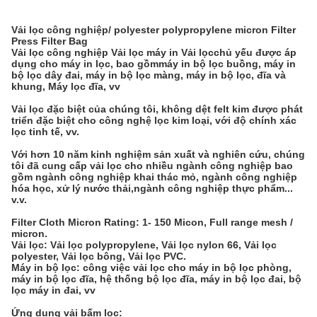
Vải lọc công nghiệp/ polyester polypropylene micron Filter
Press Filter Bag
Vải lọc công nghiệp Vải lọc máy in Vải lọc
chủ yếu được áp
dụng cho máy in lọc, bao gồm
máy in bộ lọc buồng, máy in
bộ lọc dây đai, máy in bộ lọc màng, máy in bộ lọc, đĩa và
khung, Máy lọc đĩa, vv
Vải lọc đặc biệt của chúng tôi, không dệt felt kim được phát
triển đặc biệt cho công nghệ lọc kim loại, với độ chính xác
lọc tinh tế, vv.
Với hơn 10 năm kinh nghiệm sản xuất và nghiên cứu, chúng
tôi đã cung cấp vải lọc cho nhiều ngành công nghiệp bao
gồm ngành công nghiệp khai thác mỏ, ngành công nghiệp
hóa học, xử lý nước thải,ngành công nghiệp thực phẩm...
v.v.
Filter Cloth Micron Rating: 1- 150 Micon, Full range mesh /
micron.
Vải lọc: Vải lọc polypropylene, Vải lọc nylon 66, Vải lọc
polyester, Vải lọc bông, Vải lọc PVC.
Máy in bộ lọc: công việc vải lọc cho máy in bộ lọc phòng,
máy in bộ lọc đĩa, hệ thống bộ lọc đĩa, máy in bộ lọc đai, bộ
lọc máy in đai, vv
Ứng dụng vải bấm lọc
: