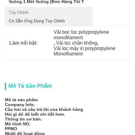
Vuông 1 Mét Vuông (Đơn Hàng Tối T
Tùy Chỉnh:
Có Sẵn Ứng Dụng Tùy Chỉnh
Vải bọc lọc polypropylene 
monofilament
Làm nổi bật:
, 
Vải lọc chân không
, 
Vải lọc máy in polypropylene 
Monofilament
Mô Tả Sản Phẩm
Mô tả sản phẩm
Company Info.
Câu hỏi và câu trả lời của khách hàng
Hỏi gì đó để biết chi tiết hơn.
Thông tin cơ bản.
Mô hình NO.
PPMO
Nhiệt độ hoạt động