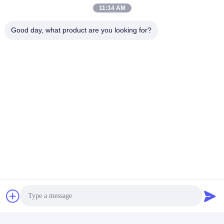
11:14 AM
Good day, what product are you looking for?
Liên hệ với chúng tôi
Riqi ( Hangzhou ) Filter Technology
Co., Ltd.
Email
wendy@hzriqi.com
Địa chỉ của tôi
Địa chỉ
Số 2, taotiandi, quận Jiang gan. Hàng Châu Chiết Giang, Trung
Quốc.