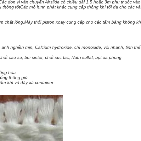
Các đơn vị vận chuyển Airslide có chiều dài 1,5 hoặc 3m phụ thuộc vào
u thông tốtCác mô hình phát khác cung cấp thông khí tối đa cho các vật
 chất lỏng.Máy thổi piston xoay cung cấp cho các tấm bằng không kh
 anh nghiền mịn, Calcium hydroxide, chì monoxide, vôi nhanh, tinh thể a
ất cao su, bụi sinter, chất xúc tác, Natri sulfat, bột xà phòng
đồng hóa
hống thông gió
 ẩm khí và đáy xả container