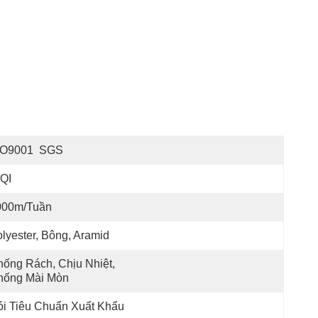
SO9001  SGS
QI
000m/tuần
lyester, Bông, Aramid
ống Rách, Chịu Nhiệt, 
hống Mài Mòn
i Tiêu Chuẩn Xuất Khẩu