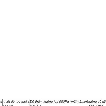
 ≤
nhiệt độ tức thời ≤
Độ thấm không khí 980Pa (m3/m2min)
thông số kỹ