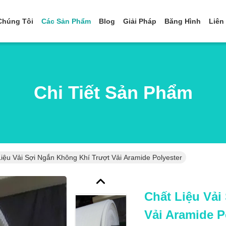
Chúng Tôi
Các Sản Phẩm
Blog
Giải Pháp
Băng Hình
Liên
Chi Tiết Sản Phẩm
Liệu Vải Sợi Ngắn Không Khí Trượt Vải Aramide Polyester
Chất Liệu Vải
Vải Aramide P