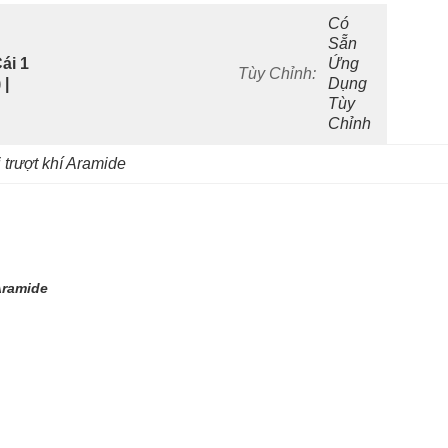
Có 
Sẵn 
i 1 
Ứng 
Tùy Chỉnh:
 |
Dụng 
Tùy 
Chỉnh
 trượt khí Aramide
Aramide