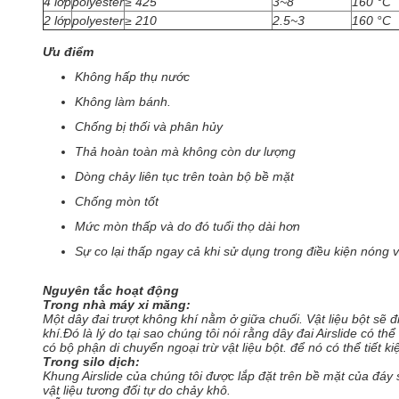
4 lớp
polyester
≥ 425
3~8
160 °C
2 lớp
polyester
≥ 210
2.5~3
160 °C
Ưu điểm
Không hấp thụ nước
Không làm bánh.
Chống bị thối và phân hủy
Thả hoàn toàn mà không còn dư lượng
Dòng chảy liên tục trên toàn bộ bề mặt
Chống mòn tốt
Mức mòn thấp và do đó tuổi thọ dài hơn
Sự co lại thấp ngay cả khi sử dụng trong điều kiện nóng 
Nguyên tắc hoạt động
Trong nhà máy xi măng:
Một dây đai trượt không khí nằm ở giữa chuối. Vật liệu bột sẽ đ
khí.Đó là lý do tại sao chúng tôi nói rằng dây đai Airslide có t
có bộ phận di chuyển ngoại trừ vật liệu bột. để nó có thể tiết k
Trong silo dịch:
Khung Airslide của chúng tôi được lắp đặt trên bề mặt của đáy 
vật liệu tương đối tự do chảy khô.