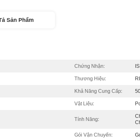
Tả Sản Phẩm
Chứng Nhận:
I
Thương Hiệu:
RI
Khả Năng Cung Cấp:
5
Vật Liệu:
Po
Ch
Tính Năng:
C
Gói Vận Chuyển:
Gó