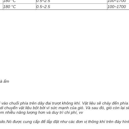
180 °C
0.5~2.5
100~1700
180 °C
0.5~2.5
100~1700
và ẩm
i vào chuối phía trên dây đai trượt không khí. Vật liệu sẽ chảy đến phí
hể di chuyển vật liệu bột bởi vì sức mạnh của gió. Và sau đó, gió còn lại
iệm nhiều năng lượng hơn và duy trì chi phí, vv
silo.Nó được cung cấp để lắp đặt như các đơn vị thông khí trên đáy hình