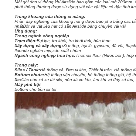
Mỗi gói đơn vị thông khí Airslide bao gồm các loại mở 200mm. 
phát thông thường được sử dụng với các vật liệu có đặc tính lư
Trong khoang của thùng xi măng:
Phần đáy nghiêng của khoang hàng được bao phủ bằng các tấm
nhấtBột và vật liệu hạt có sẵn Airslide băng chuyền vải vải
Ứng dụng:
Trong ngành công nghiệp
Trạm điện:
Bụi lọc, tro khói, tro khói thải, bùn than
Xây dựng và xây dựng:
Xi măng, bụi lò, gypsum, đá vôi, thạch
fluoride nghiền mịn,sản xuất nhôm
Ngành công nghiệp hóa học:
Thomas flour (Nước bón), hợp ch
Trong máy:
Silos / Tank:
Hệ thống xả, Đơn vị kho, Thiết bị trộn, Hệ thống 
Bottom chute:
Hệ thống vận chuyển, hệ thống thông gió, hệ t
Xe:
Các nón xả xe tải silo, nón xả xe lửa, ẩm khí và đáy xả tàu,
Máy phủ bột
Bottom cho bồn sinter