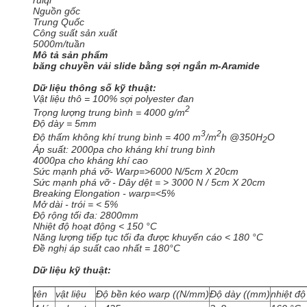
ruiqi
Nguồn gốc
Trung Quốc
Công suất sản xuất
5000m/tuần
Mô tả sản phẩm
băng chuyền vải slide bằng sợi ngắn m-Aramide
Dữ liệu thông số kỹ thuật:
Vật liệu thô = 100% sợi polyester đan
2
Trọng lượng trung bình = 4000 g/m
Độ dày = 5mm
3
2
Độ thấm không khí trung bình = 400 m
/m
h @350H
O
2
Áp suất: 2000pa cho kháng khí trung bình
4000pa cho kháng khí cao
Sức mạnh phá vỡ- Warp=>6000 N/5cm X 20cm
Sức mạnh phá vỡ - Dây dệt = > 3000 N / 5cm X 20cm
Breaking Elongation - warp=<5%
Mở dài - trói = < 5%
Độ rộng tối đa: 2800mm
Nhiệt độ hoạt động < 150 °C
Năng lượng tiếp tục tối đa được khuyến cáo < 180 °C
Đề nghị áp suất cao nhất = 180°C
Dữ liệu kỹ thuật:
tên
vật liệu
Độ bền kéo warp ((N/mm)
Độ dày ((mm)
nhiệt độ