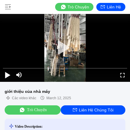
Trò Chuyện
Liên Hệ
giới thiệu của nhà máy
Các video khác
March 12, 2025
Trò Chuyện
Liên Hệ Chúng Tôi
Video Description: