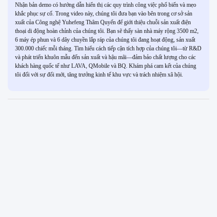
Nhận bản demo có hướng dẫn hiển thị các quy trình công việc phổ biến và mẹo
khắc phục sự cố. Trong video này, chúng tôi đưa bạn vào bên trong cơ sở sản
xuất của Công nghệ Yuhefeng Thâm Quyến để giới thiệu chuỗi sản xuất điện
thoại di động hoàn chỉnh của chúng tôi. Bạn sẽ thấy sàn nhà máy rộng 3500 m2,
6 máy ép phun và 6 dây chuyền lắp ráp của chúng tôi đang hoạt động, sản xuất
300.000 chiếc mỗi tháng. Tìm hiểu cách tiếp cận tích hợp của chúng tôi—từ R&D
và phát triển khuôn mẫu đến sản xuất và hậu mãi—đảm bảo chất lượng cho các
khách hàng quốc tế như LAVA, QMobile và BQ. Khám phá cam kết của chúng
tôi đối với sự đổi mới, tăng trưởng kinh tế khu vực và trách nhiệm xã hội.